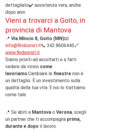
dettagliato✔️ assistenza vera, anche 
dopo anni
Vieni a trovarci a Goito, in 
provincia di Mantova
📍 
Via Mincio 8, Goito (MN)
📧 
info@findoorsrl.it
📞 342 8606440🔗 
www.findoorsrl.it
Siamo pronti ad ascoltarti e a farti 
vedere da vicino 
come 
lavoriamo
.Cambiare le 
finestre
 non è 
un dettaglio. È un investimento sulla 
qualità della tua vita. E noi lo trattiamo 
come tale.
📍 Se abiti a 
Mantova
 o 
Verona
, scegli 
un partner che ti accompagna 
prima, 
durante e dopo
 il lavoro.