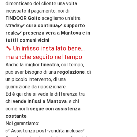
dimenticano del cliente una volta 
incassato il pagamento, noi di 
FINDOOR Goito
 scegliamo un’altra 
strada:✔️ 
cura continua
✔️ 
supporto 
reale
✔️ 
presenza vera a Mantova e in 
tutti i comuni vicini
🔧 Un infisso installato bene… 
ma anche seguito nel tempo
Anche la miglior 
finestra
, col tempo, 
può aver bisogno di una 
regolazione
, di 
un piccolo intervento, di una 
guarnizione da riposizionare.
Ed è qui che si vede la differenza tra 
chi 
vende infissi a Mantova
, e chi 
come noi 
li segue con assistenza 
costante
.
Noi garantiamo:
✅ Assistenza post-vendita inclusa✅ 