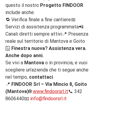
questo il nostro 
Progetto FINDOOR
include anche:
🔁 Verifica finale a fine cantiere📅 
Servizi di assistenza programmata📲 
Canali diretti sempre attivi📍 Presenza 
reale sul territorio di Mantova e Goito
🪟 
Finestra nuova? Assistenza vera. 
Anche dopo anni.
Se vivi a 
Mantova
 o in provincia, e vuoi 
scegliere un’azienda che ti segue anche 
nel tempo, 
contattaci
.
📍 
FINDOOR Srl – Via Mincio 8, Goito 
(Mantova)
🌐 
www.findoorsrl.it
📞 342 
8606440📧 
info@findoorsrl.it