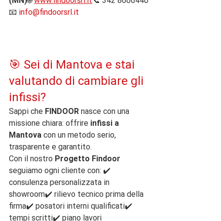
(MN)
🌐 
www.findoorsrl.it
📞 342 8606440
📧 
info@findoorsrl.it
🎯 Sei di Mantova e stai 
valutando di cambiare gli 
infissi?
Sappi che 
FINDOOR
 nasce con una 
missione chiara: offrire 
infissi a 
Mantova
 con un metodo serio, 
trasparente e garantito.
Con il nostro 
Progetto Findoor
seguiamo ogni cliente con: ✔️ 
consulenza personalizzata in 
showroom✔️ rilievo tecnico prima della 
firma✔️ posatori interni qualificati✔️ 
tempi scritti✔️ piano lavori 