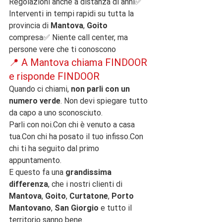
Regolazioni anche a distanza di anni✅ 
Interventi in tempi rapidi su tutta la 
provincia di 
Mantova
, 
Goito
compresa✅ Niente call center, ma 
persone vere che ti conoscono
📍 A Mantova chiama FINDOOR 
e risponde FINDOOR
Quando ci chiami, 
non parli con un 
numero verde
. Non devi spiegare tutto 
da capo a uno sconosciuto.
Parli con noi.Con chi è venuto a casa 
tua.Con chi ha posato il tuo infisso.Con 
chi ti ha seguito dal primo 
appuntamento.
E questo fa una 
grandissima 
differenza
, che i nostri clienti di 
Mantova
, 
Goito
, 
Curtatone
, 
Porto 
Mantovano
, 
San Giorgio
 e tutto il 
territorio sanno bene.