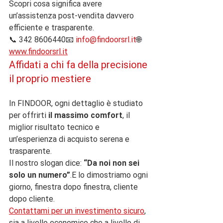
Scopri cosa significa avere 
un’assistenza post-vendita davvero 
efficiente e trasparente.
📞 342 8606440📧 
info@findoorsrl.it
🌐 
www.findoorsrl.it
Affidati a chi fa della precisione 
il proprio mestiere
In FINDOOR, ogni dettaglio è studiato 
per offrirti 
il massimo comfort
, il 
miglior risultato tecnico e 
un’esperienza di acquisto serena e 
trasparente.
Il nostro slogan dice: 
“Da noi non sei 
solo un numero”
.E lo dimostriamo ogni 
giorno, finestra dopo finestra, cliente 
dopo cliente.
Contattami per un investimento sicuro
, 
sia a livello economico che a livello di 