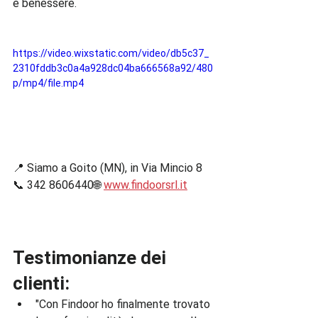
e benessere.
https://video.wixstatic.com/video/db5c37_
2310fddb3c0a4a928dc04ba666568a92/480
p/mp4/file.mp4
📍 Siamo a Goito (MN), in Via Mincio 8
📞 342 8606440🌐 
www.findoorsrl.it
Testimonianze dei 
clienti:
"Con Findoor ho finalmente trovato 