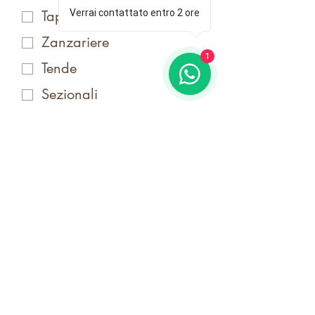
Tapparelle/Scuri
Verrai contattato entro 2 ore
Zanzariere
1
Tende
Sezionali
Inferriate
Accetto i 
termini e 
condizioni
Invia