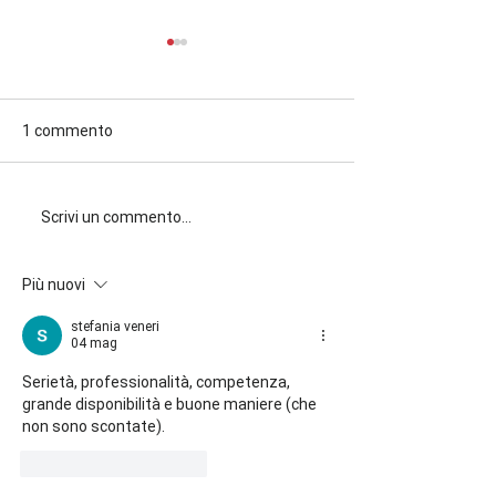
1 commento
Il valore di un lavoro fatto
Assistenza post
Scrivi un commento...
bene parte da chi lo fa: il
la vera differenza
team FINDOOR
c’è anche dopo (
Più nuovi
Mantova e Vero
stefania veneri
04 mag
Serietà, professionalità, competenza, 
grande disponibilità e buone maniere (che 
non sono scontate). 
Mi piace
Rispondi