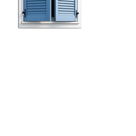
Carattersitiche
Le tapparelle, gli scuri e i frangisole
sono elementi di protezione e
oscuramento per finestre, utilizzati per
regolare la luce, garantire privacy e
migliorare l'isolamento termico e
acustico. Le tapparelle sono costituite
da lamelle avvolgibili, gli scuri sono
strutture fisse o a battente, mentre i
frangisole offrono una protezione
solare regolabile.
Tipologie