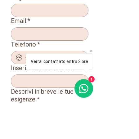
Email
*
Telefono
*
Verrai contattato entro 2 ore
Inserisci il tuo comune
*
1
Descrivi in breve le tue
esigenze
*
Di quali servizi hai bisogno?