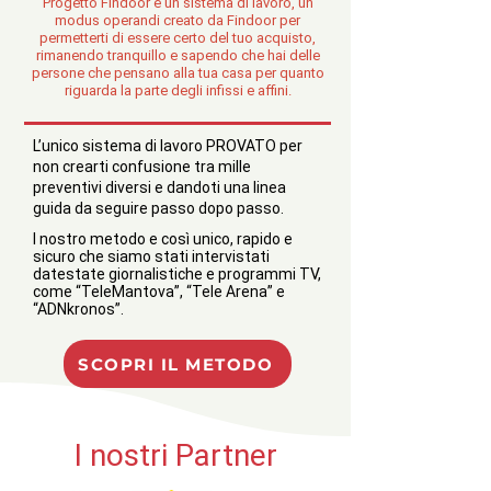
Progetto Findoor è un sistema di lavoro, un
modus operandi creato da Findoor per
permetterti di essere certo del tuo acquisto,
rimanendo tranquillo e sapendo che hai delle
persone che pensano alla tua casa per quanto
riguarda la parte degli infissi e affini.
L’unico sistema di lavoro PROVATO per
non crearti confusione tra mille
preventivi diversi e dandoti una linea
guida da seguire passo dopo passo.
l nostro metodo e così unico, rapido e
sicuro che siamo stati intervistati
datestate giornalistiche e programmi TV,
come “TeleMantova”, “Tele Arena
” e
“ADNkronos”.
SCOPRI IL METODO
I nostri Partner