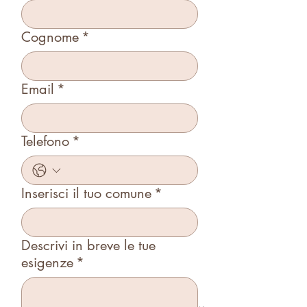
Cognome
*
Email
*
Telefono
*
Inserisci il tuo comune
*
Descrivi in breve le tue
esigenze
*