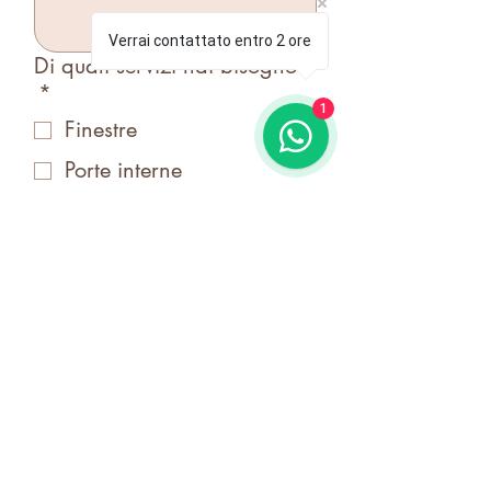
Verrai contattato entro 2 ore
Di quali servizi hai bisogno?
*
1
Finestre
Porte interne
Porte d'entrata
Tapparelle/Scuri
Zanzariere
Tende
Sezionali
Inferriate
Accetto i 
termini e 
condizioni