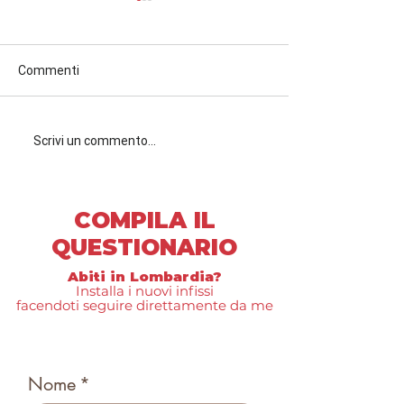
Commenti
Direttiva “Case Green”:
🚨 Diffidate da ch
Scrivi un commento...
cosa cambia per i
chiede i preventi
proprietari e perché
altri!
partire dagli infissi è la
COMPILA IL
scelta più
intelligente(Guida pratica
QUESTIONARIO
per chi vive tra Mantova e
Verona)
Abiti in Lombardia?
Installa i nuovi infissi
facendoti seguire direttamente da me
Nome
*