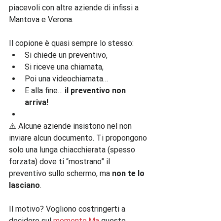
piacevoli con altre aziende di infissi a 
Mantova e Verona.
Il copione è quasi sempre lo stesso:
Si chiede un preventivo,
Si riceve una chiamata,
Poi una videochiamata…
E alla fine… 
il preventivo non 
arriva!
⚠️ Alcune aziende insistono nel non 
inviare alcun documento. Ti propongono 
solo una lunga chiacchierata (spesso 
forzata) dove ti “mostrano” il 
preventivo sullo schermo, ma 
non te lo 
lasciano
.
Il motivo? Vogliono costringerti a 
decidere sul 
momento.Ma
 questo 